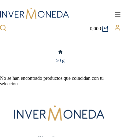
Saltar
al
contenido
0,00
€
Carro
de
compra
Inicio
50 g
No se han encontrado productos que coincidan con tu
selección.