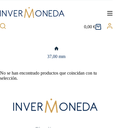
Saltar
al
contenido
0,00
€
Carro
de
compra
Inicio
37,00 mm
No se han encontrado productos que coincidan con tu
selección.