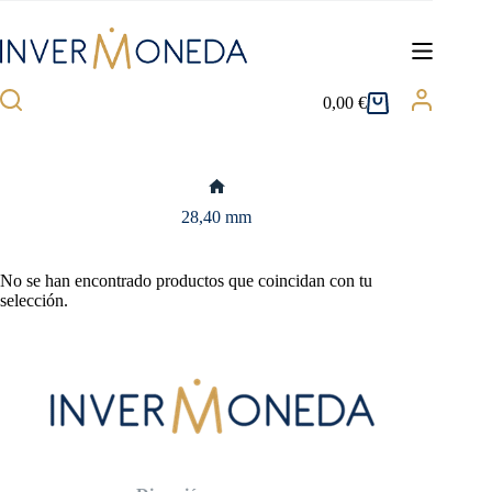
Saltar
al
contenido
0,00
€
Carro
de
compra
Inicio
28,40 mm
No se han encontrado productos que coincidan con tu
selección.