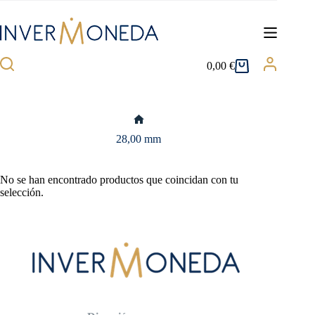
Saltar
al
contenido
0,00
€
Carro
de
compra
Inicio
28,00 mm
No se han encontrado productos que coincidan con tu
selección.