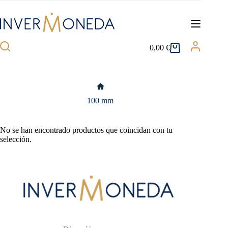
Saltar
al
contenido
0,00
€
Carro
de
compra
Inicio
100 mm
No se han encontrado productos que coincidan con tu
selección.