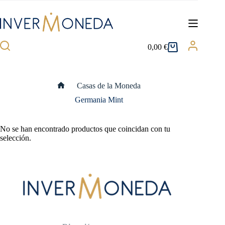
Saltar
al
contenido
0,00
€
Carro
de
compra
Casas de la Moneda
Inicio
Germania Mint
No se han encontrado productos que coincidan con tu
selección.