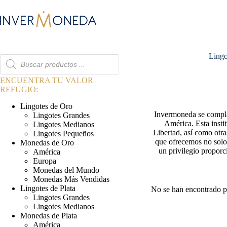
Saltar
al
contenido
Lingo
Búsqueda
de
productos
ENCUENTRA TU VALOR
REFUGIO:
Lingotes de Oro
Invermoneda se compla
Lingotes Grandes
América. Esta insti
Lingotes Medianos
Libertad, así como otr
Lingotes Pequeños
que ofrecemos no solo 
Monedas de Oro
un privilegio proporc
América
Europa
Monedas del Mundo
Monedas Más Vendidas
Lingotes de Plata
No se han encontrado p
Lingotes Grandes
Lingotes Medianos
Monedas de Plata
América