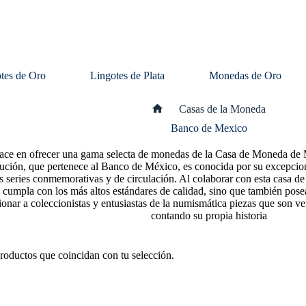
tes de Oro
Lingotes de Plata
Monedas de Oro
Casas de la Moneda
Inicio
Banco de Mexico
ce en ofrecer una gama selecta de monedas de la Casa de Moneda de Mé
tución, que pertenece al Banco de México, es conocida por su excepcio
as series conmemorativas y de circulación. Al colaborar con esta cas
cumpla con los más altos estándares de calidad, sino que también posea
ionar a coleccionistas y entusiastas de la numismática piezas que son v
contando su propia historia
roductos que coincidan con tu selección.