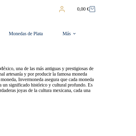
0,00
€
Carro
de
compra
Monedas de Plata
Más
xico, una de las más antiguas y prestigiosas de
nal artesanía y por producir la famosa moneda
a de moneda, Invermoneda asegura que cada moneda
 un significado histórico y cultural profundo. Es
erdaderas joyas de la cultura mexicana, cada una