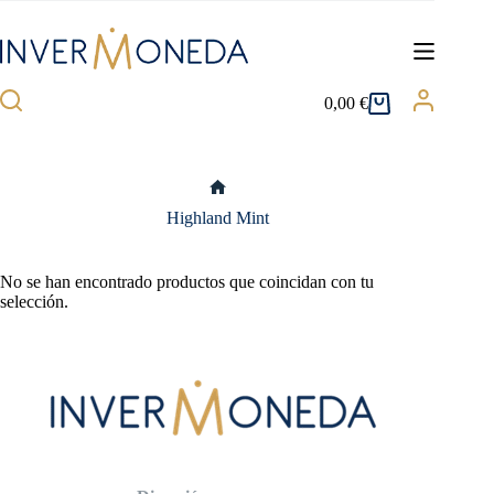
Saltar
al
contenido
0,00
€
Carro
de
compra
Inicio
Highland Mint
No se han encontrado productos que coincidan con tu
selección.