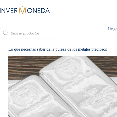
Saltar
al
contenido
Lingo
Búsqueda
de
productos
Lo que necesitas saber de la pureza de los metales preciosos