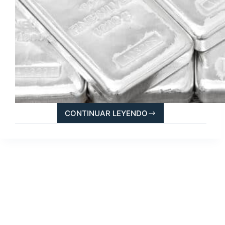
CONTINUAR LEYENDO
LO
QUE
NECESITAS
SABER
DE
LA
PUREZA
DE
LOS
METALES
PRECIOSOS