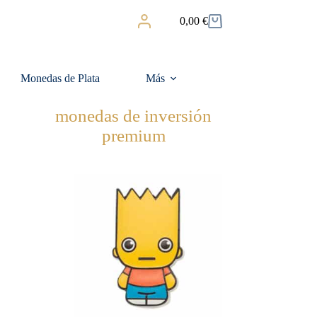
0,00
€
Carro
de
compra
Monedas de Plata
Más
monedas de inversión
premium