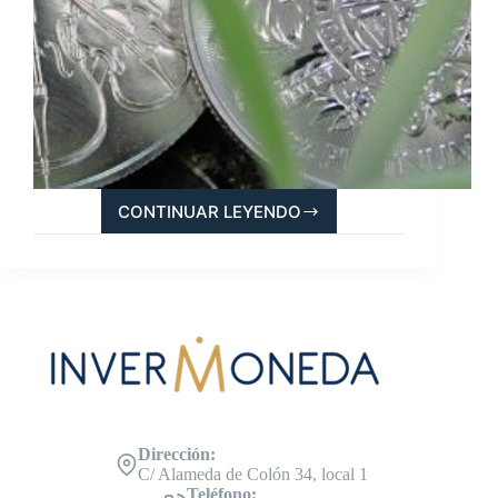
CONTINUAR LEYENDO
GUÍA
PARA
COMPRAR
MONEDAS
DE
PLATINO
DE
INVERSIÓN
Dirección:
C/ Alameda de Colón 34, local 1
Teléfono: