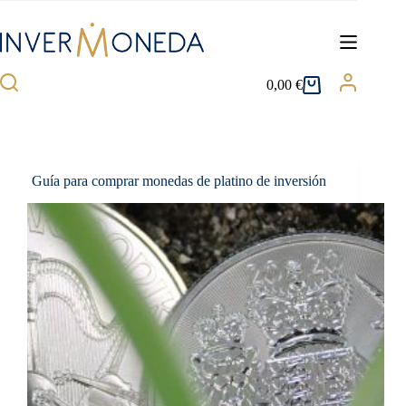
Saltar
al
contenido
0,00
€
Carro
de
compra
Guía para comprar monedas de platino de inversión