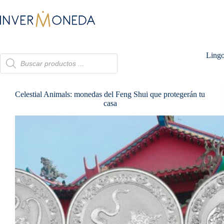
Saltar
al
contenido
Lingo
Búsqueda
de
productos
Celestial Animals: monedas del Feng Shui que protegerán tu
casa