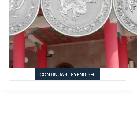
CONTINUAR LEYENDO
CELESTIAL
ANIMALS:
MONEDAS
DEL
FENG
SHUI
QUE
PROTEGERÁN
TU
CASA