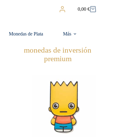
0,00
€
Carro
de
compra
Monedas de Plata
Más
monedas de inversión
premium