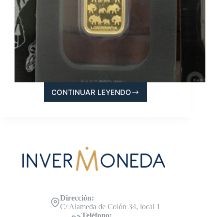
CONTINUAR LEYENDO
LINGOTES
LOXODONTA,
MÁS
VALIOSOS
QUE
EL
MARFIL
Dirección:
C/ Alameda de Colón 34, local 1
Teléfono: