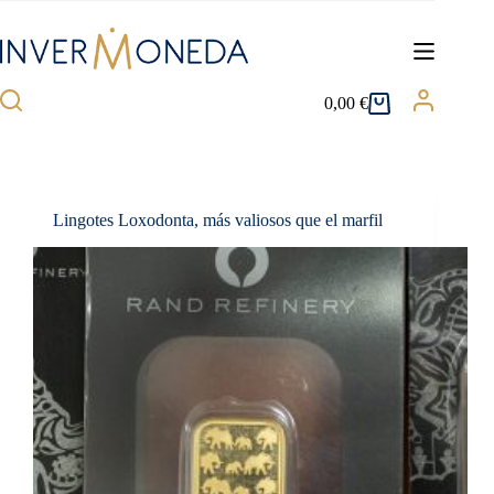
Saltar
al
contenido
0,00
€
Carro
de
compra
Lingotes Loxodonta, más valiosos que el marfil