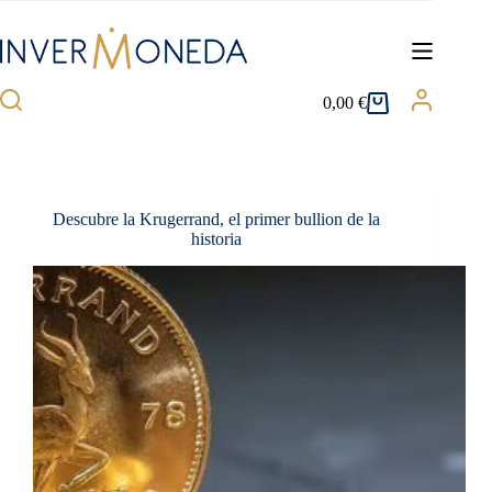
Saltar
al
contenido
0,00
€
Carro
de
compra
Descubre la Krugerrand, el primer bullion de la
historia