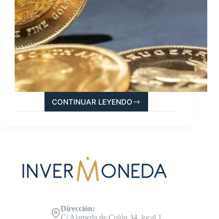
CONTINUAR LEYENDO
DESCUBRE
LA
KRUGERRAND,
EL
PRIMER
BULLION
DE
LA
HISTORIA
Dirección:
C/ Alameda de Colón 34, local 1