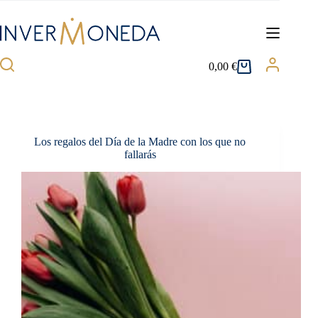
Saltar
al
contenido
0,00
€
Carro
de
compra
Los regalos del Día de la Madre con los que no
fallarás