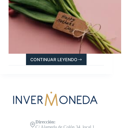
CONTINUAR LEYENDO
LOS
REGALOS
DEL
DÍA
DE
LA
MADRE
CON
LOS
QUE
NO
FALLARÁS
Dirección:
C/ Alameda de Colón 34, local 1