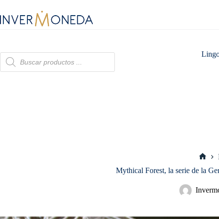
Saltar
al
contenido
Lingo
Búsqueda
de
productos
Inici
Mythical Forest, la serie de la Ge
Inverm