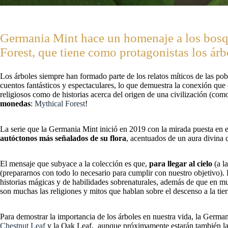
Germania Mint hace un homenaje a los bosqu
Forest, que tiene como protagonistas los ár
Los árboles siempre han formado parte de los relatos míticos de las pob
cuentos fantásticos y espectaculares, lo que demuestra la conexión que 
religiosos como de historias acerca del origen de una civilización (co
monedas
:
Mythical Forest
!
La serie que la Germania Mint inició en 2019 con la mirada puesta en e
autóctonos más señalados de su flora
, acentuados de un aura divina 
El mensaje que subyace a la colección es que,
para llegar al cielo
(a l
(prepararnos con todo lo necesario para cumplir con nuestro objetivo).
historias mágicas y de habilidades sobrenaturales, además de que en mu
son muchas las religiones y mitos que hablan sobre el descenso a la tier
Para demostrar la importancia de los árboles en nuestra vida, la Germa
Chestnut Leaf
y la Oak Leaf, aunque próximamente estarán también la