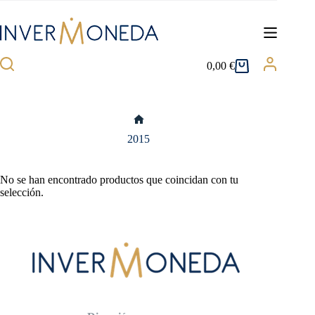
Saltar
al
contenido
0,00
€
Carro
de
compra
Inicio
2015
No se han encontrado productos que coincidan con tu
selección.