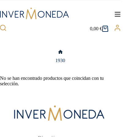
Saltar
al
contenido
0,00
€
Carro
de
compra
Inicio
1930
No se han encontrado productos que coincidan con tu
selección.