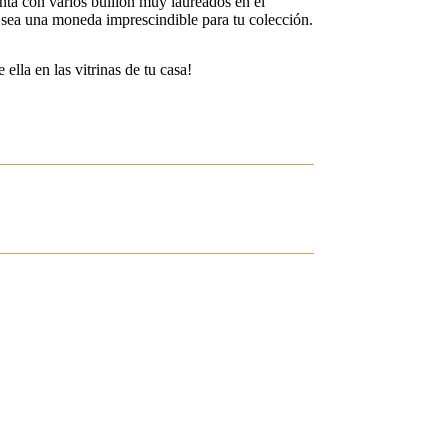
nta con varios bullion muy laureados en el
 sea una moneda imprescindible para tu colección.
lla en las vitrinas de tu casa!