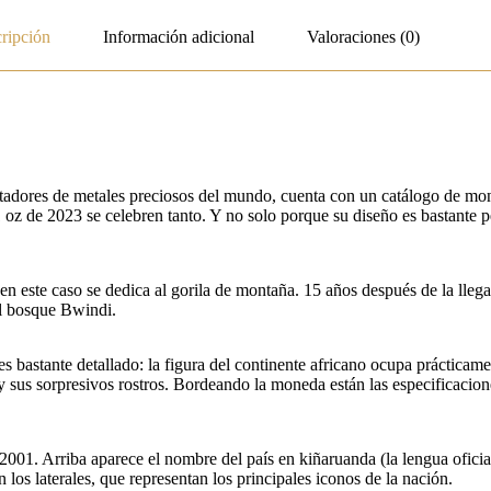
ripción
Información adicional
Valoraciones (0)
portadores de metales preciosos del mundo, cuenta con un catálogo de m
z de 2023 se celebren tanto. Y no solo porque su diseño es bastante pec
n este caso se dedica al gorila de montaña. 15 años después de la lleg
el bosque Bwindi.
s bastante detallado: la figura del continente africano ocupa prácticame
 y sus sorpresivos rostros. Bordeando la moneda están las especificacione
001. Arriba aparece el nombre del país en kiñaruanda (la lengua oficial
n los laterales, que representan los principales iconos de la nación.