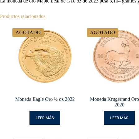
La moneda de oro Maple Leaf de 1/10 oz de 2023 pesa 3,104 gramos y ti
Productos relacionados
AGOTADO
AGOTADO
Moneda Eagle Oro ½ oz 2022
Moneda Krugerrand Oro
2020
LEER MÁS
LEER MÁS