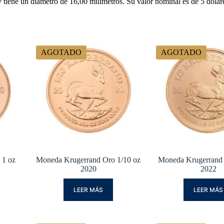
ene un diámetro de 16,00 milímetros. Su valor nominal es de 5 dólares
AGOTADO
AGOTADO
 1 oz
Moneda Krugerrand Oro 1/10 oz
Moneda Krugerrand 
2020
2022
LEER MÁS
LEER MÁS