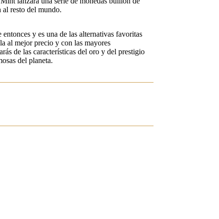
Mint lanzara una serie de monedas bullion de
a al resto del mundo.
 entonces y es una de las alternativas favoritas
la al mejor precio y con las mayores
s de las características del oro y del prestigio
osas del planeta.