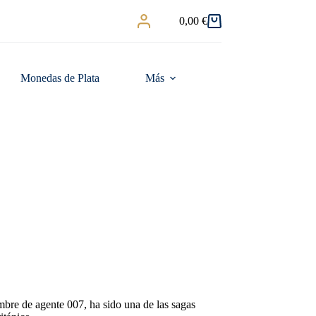
0,00
€
Carro
de
compra
Monedas de Plata
Más
re de agente 007, ha sido una de las sagas