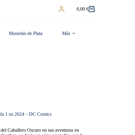
0,00
€
Carro
de
compra
Monedas de Plata
Más
da 1 oz 2024 – DC Comics
s del Caballero Oscuro en sus aventuras en