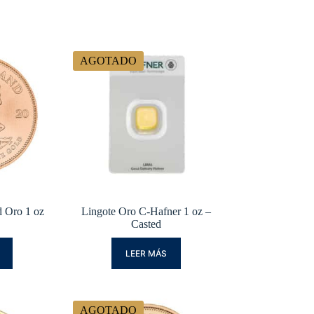
AGOTADO
 Oro 1 oz
Lingote Oro C-Hafner 1 oz –
Casted
LEER MÁS
AGOTADO