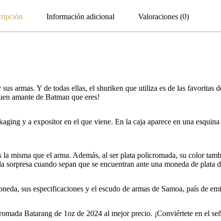
ripción
Información adicional
Valoraciones (0)
 armas. Y de todas ellas, el shuriken que utiliza es de las favoritas 
buen amante de Batman que eres!
ackaging y a expositor en el que viene. En la caja aparece en una esquina
es la misma que el arma. Además, al ser plata policromada, su color tam
a la sorpresa cuando sepan que se encuentran ante una moneda de plata
moneda, sus especificaciones y el escudo de armas de Samoa, país de emi
cromada Batarang de 1oz de 2024 al mejor precio. ¡Conviértete en el se