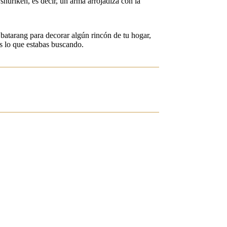
uriken, es decir, un arma arrojadiza con la
 batarang para decorar algún rincón de tu hogar,
es lo que estabas buscando.