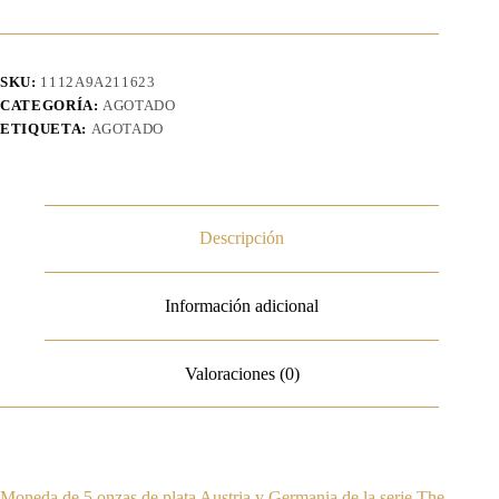
SKU:
1112A9A211623
CATEGORÍA:
AGOTADO
ETIQUETA:
AGOTADO
Descripción
Información adicional
Valoraciones (0)
Moneda de 5 onzas de plata Austria y Germania de la serie The