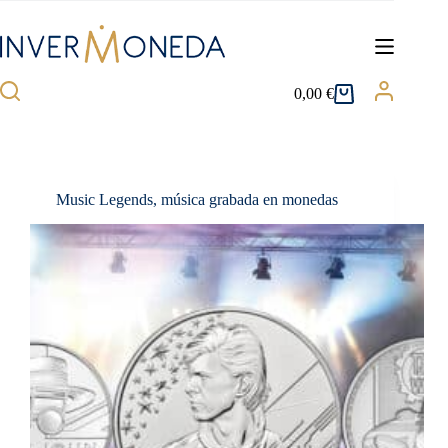
Saltar
al
contenido
0,00
€
Carro
de
compra
Music Legends, música grabada en monedas