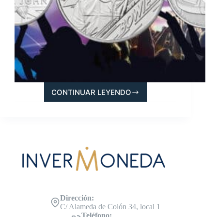
CONTINUAR LEYENDO
MUSIC
LEGENDS,
MÚSICA
GRABADA
EN
MONEDAS
Dirección:
C/ Alameda de Colón 34, local 1
Teléfono: