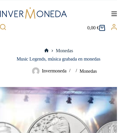
Saltar
al
contenido
0,00
€
Carro
de
compra
Monedas
Inicio
Music Legends, música grabada en monedas
Invermoneda
Monedas