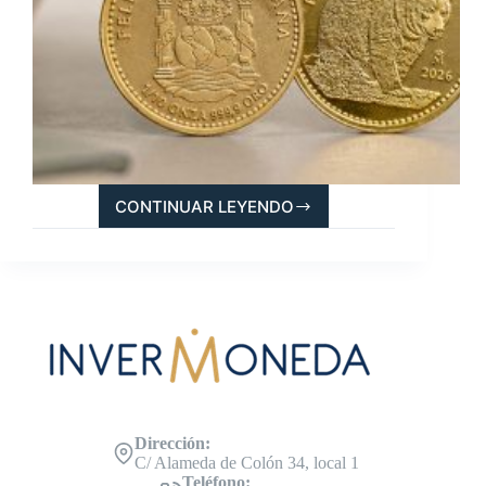
CONTINUAR LEYENDO
OSO
PARDO
IBÉRICO,
EL
NUEVO
GRAN
ÉXITO
DE
LA
FNMT
Dirección:
C/ Alameda de Colón 34, local 1
Teléfono: