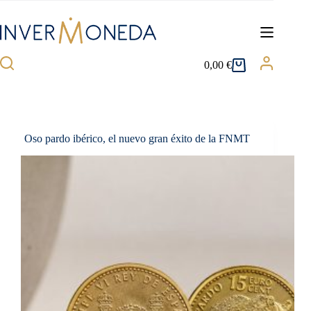
Saltar
al
contenido
0,00
€
Carro
de
compra
Oso pardo ibérico, el nuevo gran éxito de la FNMT