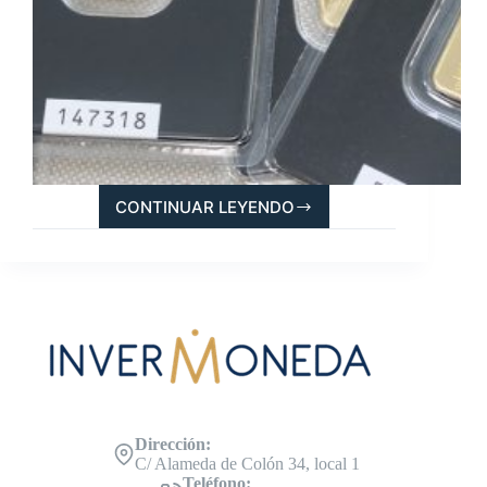
CONTINUAR LEYENDO
COMPRAR
LINGOTES
DE
ORO:
GUÍA
COMPLETA
DE
2026
Dirección:
C/ Alameda de Colón 34, local 1
Teléfono: