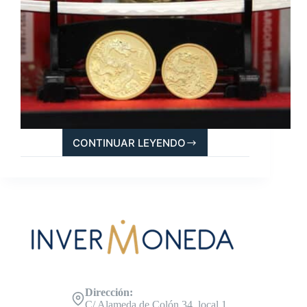
CONTINUAR LEYENDO
AÑO
NUEVO
CHINO:
MONEDAS
Y
LINGOTES
DEL
AÑO
DEL
DRAGÓN
Dirección:
C/ Alameda de Colón 34, local 1