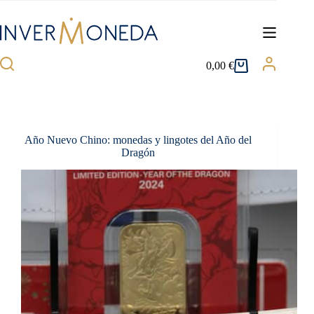
Saltar
al
contenido
0,00
€
Carro
de
compra
Año Nuevo Chino: monedas y lingotes del Año del
Dragón