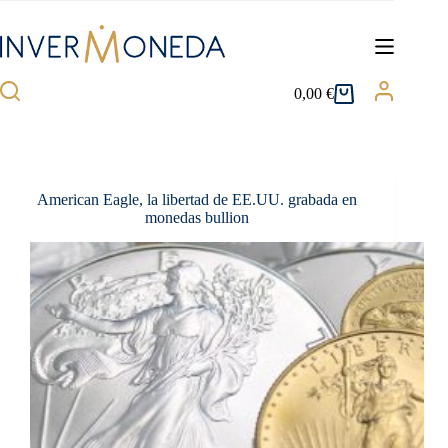
Saltar
al
contenido
0,00
€
Carro
de
compra
American Eagle, la libertad de EE.UU. grabada en
monedas bullion