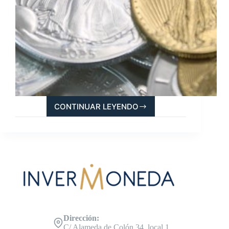
CONTINUAR LEYENDO
AMERICAN
EAGLE,
LA
LIBERTAD
DE
EE.UU.
GRABADA
EN
MONEDAS
BULLION
Dirección:
C/ Alameda de Colón 34, local 1