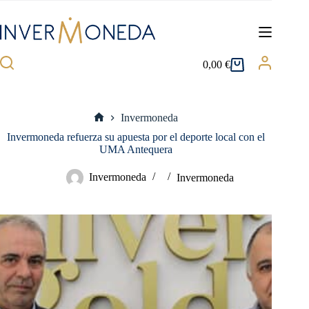
Saltar
al
contenido
0,00
€
Carro
de
compra
Invermoneda
Inicio
Invermoneda refuerza su apuesta por el deporte local con el
UMA Antequera
Invermoneda
Invermoneda