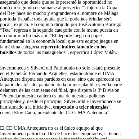
asegurado que desde que se le presentó la oportunidad no
dudó un segundo en sumarse al proyecto. “Trajeron la Copa
del Rey hace no mucho y engrandecen el nombre de Málaga
por toda España: toda ayuda que le podamos brindar será
poca”, explica. El conjunto dirigido por José Antonio Borrego
“Tete” regresa a la segunda categoría con la mente puesta en
no durar mucho más ahí. “El deporte juega un papel
fundamental en la economía local: que este equipo juegue en
la máxima categoría
repercute indirectamente en los
bolsillos
de todos los malagueños”, especifica López Milán.
Invermoneda y SilverGold Patrimonio no solo estará presente
en el Pabellón Fernando Argüelles, estadio donde el UMA
Antequera disputa sus partidos en casa, sino que aparecerá en
la parte de atrás del pantalón de la primer plantilla y en la parte
delantera de las camisetas del filial, que disputa la 3ª División.
“Potenciar nuestra cantera es una de nuestras políticas
principales y, desde el principio, SilverGold e Invermoneda se
han sumado a la iniciativa,
empezado a tejer sinergias
”,
cuenta Eloy Cano, presidente del CD UMA Antequera”.
El CD UMA Antequera no es el único equipo al que
Invermoneda patrocina. Desde hace dos temporadas, la tienda