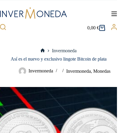
Saltar
al
contenido
0,00
€
Carro
de
compra
Invermoneda
Inicio
Así es el nuevo y exclusivo lingote Bitcoin de plata
Invermoneda
Invermoneda
,
Monedas