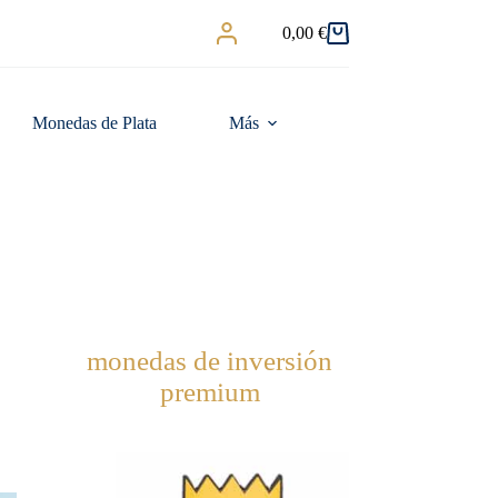
0,00
€
Carro
de
compra
Monedas de Plata
Más
monedas de inversión
premium