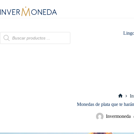
Saltar
al
contenido
Lingo
Búsqueda
de
productos
I
Inicio
Monedas de plata que te harán
Invermoneda