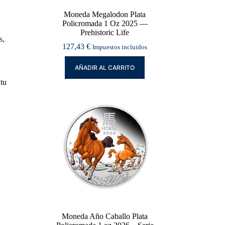
Moneda Megalodon Plata
Policromada 1 Oz 2025 —
Prehistoric Life
s
,
127,43
€
Impuestos incluidos
AÑADIR AL CARRITO
 tu
Moneda Año Caballo Plata