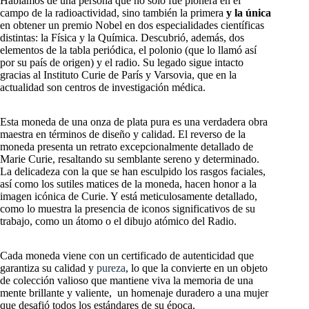
Hablamos de una persona que no solo fue pionera en el
campo de la radioactividad, sino también la primera
y la única
en obtener un premio Nobel en dos especialidades científicas
distintas: la Física y la Química. Descubrió, además, dos
elementos de la tabla periódica, el polonio (que lo llamó así
por su país de origen) y el radio. Su legado sigue intacto
gracias al Instituto Curie de París y Varsovia, que en la
actualidad son centros de investigación médica.
Esta moneda de una onza de plata pura es una verdadera obra
maestra en términos de diseño y calidad. El reverso de la
moneda presenta un retrato excepcionalmente detallado de
Marie Curie, resaltando su semblante sereno y determinado.
La delicadeza con la que se han esculpido los rasgos faciales,
así como los sutiles matices de la moneda, hacen honor a la
imagen icónica de Curie. Y está meticulosamente detallado,
como lo muestra la presencia de iconos significativos de su
trabajo, como un átomo o el dibujo atómico del Radio.
Cada moneda viene con un certificado de autenticidad que
garantiza su calidad y
pureza
, lo que la convierte en un objeto
de colección valioso que mantiene viva la memoria de una
mente brillante y valiente, un homenaje duradero a una mujer
que desafió todos los estándares de su época.