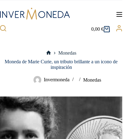
Saltar
al
contenido
0,00
€
Carro
de
compra
Monedas
Inicio
Moneda de Marie Curie, un tributo brillante a un icono de
inspiración
Invermoneda
Monedas