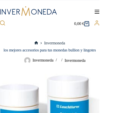
Saltar
al
contenido
0,00
€
Carro
de
compra
Invermoneda
Inicio
los mejores accesorios para tus monedas bullion y lingotes
Invermoneda
Invermoneda