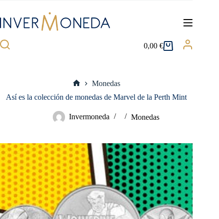
Saltar
al
contenido
0,00
€
Carro
de
compra
Monedas
Inicio
Así es la colección de monedas de Marvel de la Perth Mint
Invermoneda
Monedas