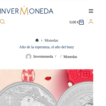
Saltar
al
contenido
0,00
€
Carro
de
compra
Monedas
Inicio
Año de la esperanza, el año del buey
Invermoneda
Monedas