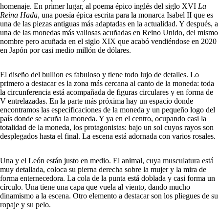
homenaje. En primer lugar, al poema épico inglés del siglo XVI
La
Reina Hada
, una poesía épica escrita para la monarca Isabel II que es
una de las piezas antiguas más adaptadas en la actualidad. Y después, a
una de las monedas más valiosas acuñadas en Reino Unido, del mismo
nombre pero acuñada en el siglo XIX que acabó vendiéndose en 2020
en Japón por casi medio millón de dólares.
El diseño del bullion es fabuloso y tiene todo lujo de detalles. Lo
primero a destacar es la zona más cercana al canto de la moneda: toda
la circunferencia está acompañada de figuras circulares y en forma de
V entrelazadas. En la parte más próxima hay un espacio donde
encontramos las especificaciones de la moneda y un pequeño logo del
país donde se acuña la moneda. Y ya en el centro, ocupando casi la
totalidad de la moneda, los protagonistas: bajo un sol cuyos rayos son
desplegados hasta el final. La escena está adornada con varios rosales.
Una y el León están justo en medio. El animal, cuya musculatura está
muy detallada, coloca su pierna derecha sobre la mujer y la mira de
forma enternecedora. La cola de la punta está doblada y casi forma un
círculo. Una tiene una capa que vuela al viento, dando mucho
dinamismo a la escena. Otro elemento a destacar son los pliegues de su
ropaje y su pelo.