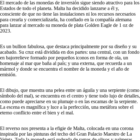
El mercado de las monedas de inversión sigue siendo atractivo para los
Estados de todo el planeta. Malta ha decidido lanzarse a él y,
consciente de que no tiene las instalaciones ni los recursos necesarios
para crearla y comercializarla, ha confiado en la compañía alemana
para lanzar al mercado su moneda de plata Golden Eagle de 1 oz de
2023.
Es un bullion fabulosa, que destaca principalmente por su diseño y su
acabado. Su cruz está dividida en dos partes: una central, con un fondo
en bajorrelieve formado por pequeños iconos en forma de ola, un
homenaje al mar que baña al país; y una externa, que recuerda a un
mármol y donde se encuentra el nombre de la moneda y el año de
emisión.
El dibujo, que muestra una pelea entre un águila y una serpiente (como
símbolo del mal), se encuentra en el centro y tiene todo lujo de detalles,
como puede apreciarse en su plumaje o en las escamas de la serpiente.
La escena es magnífica y luce a la perfección, una metáfora sobre el
eterno conflicto entre el bien y el mal.
El reverso nos presenta a la efigie de Malta, colocada en una corona
inspirada por las pinturas del techo del Gran Palacio Maestro de La
Veleta. Toda la moneda está rodeada de ramas de olivos y palmeras,