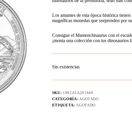
dinosaurios de la prehistoria, sean más con
Los amantes de esta época histórica tienen 
magníficas monedas que sorprenden por sus
Consigue el Mamenchisaurus con el escudo
¡monta una colección con tus dinosaurios f
Sin existencias
SKU:
1982A5A201840
CATEGORÍA:
AGOTADO
ETIQUETA:
AGOTADO