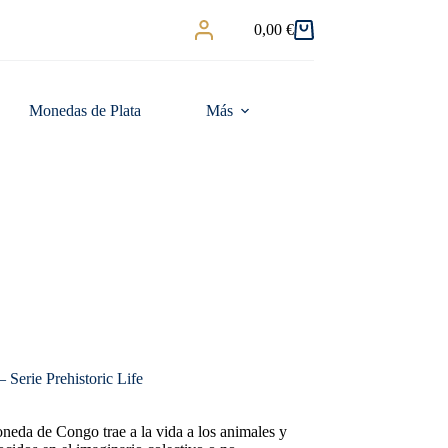
0,00
€
Carro
de
compra
Monedas de Plata
Más
Serie Prehistoric Life
moneda de Congo trae a la vida a los animales y