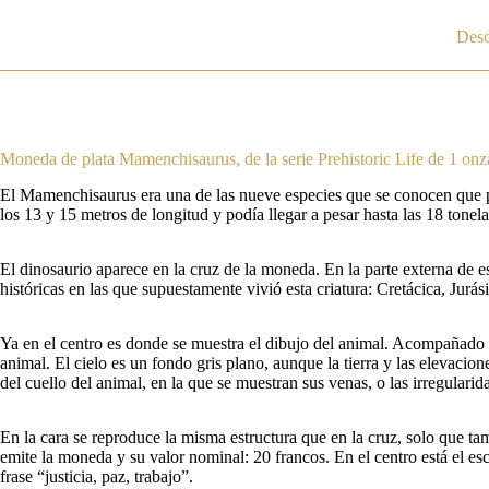
Desc
Moneda de plata Mamenchisaurus, de la serie Prehistoric Life de 1 on
El Mamenchisaurus era una de las nueve especies que se conocen que pob
los 13 y 15 metros de longitud y podía llegar a pesar hasta las 18 tonel
El dinosaurio aparece en la cruz de la moneda. En la parte externa de e
históricas en las que supuestamente vivió esta criatura: Cretácica, Jurási
Ya en el centro es donde se muestra el dibujo del animal. Acompañado de
animal. El cielo es un fondo gris plano, aunque la tierra y las elevaci
del cuello del animal, en la que se muestran sus venas, o las irregularid
En la cara se reproduce la misma estructura que en la cruz, solo que t
emite la moneda y su valor nominal: 20 francos. En el centro está el es
frase “justicia, paz, trabajo”.