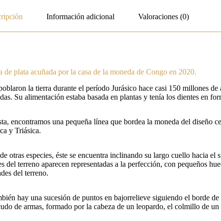
ripción
Información adicional
Valoraciones (0)
za de plata acuñada por la casa de la moneda de Congo en 2020.
laron la tierra durante el período Jurásico hace casi 150 millones de a
adas. Su alimentación estaba basada en plantas y tenía los dientes en for
sta, encontramos una pequeña línea que bordea la moneda del diseño cent
ca y Triásica.
 otras especies, éste se encuentra inclinando su largo cuello hacia el 
ones del terreno aparecen representadas a la perfección, con pequeños hu
ades del terreno.
ambién hay una sucesión de puntos en bajorrelieve siguiendo el borde d
cudo de armas, formado por la cabeza de un leopardo, el colmillo de un e