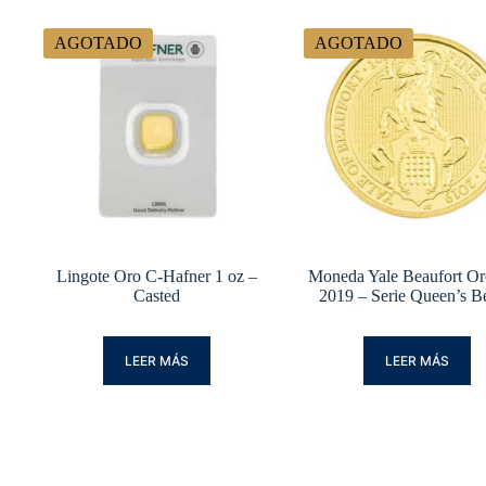
AGOTADO
AGOTADO
Lingote Oro C-Hafner 1 oz –
Moneda Yale Beaufort Or
Casted
2019 – Serie Queen’s B
LEER MÁS
LEER MÁS