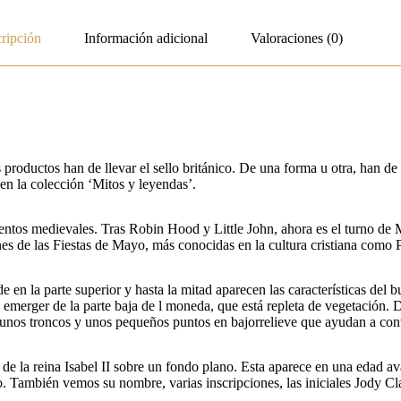
ripción
Información adicional
Valoraciones (0)
roductos han de llevar el sello británico. De una forma u otra, han de r
, en la colección ‘Mitos y leyendas’.
uentos medievales. Tras Robin Hood y Little John, ahora es el turno de 
es de las Fiestas de Mayo, más conocidas en la cultura cristiana como 
e en la parte superior y hasta la mitad aparecen las características del b
erger de la parte baja de l moneda, que está repleta de vegetación. De 
, unos troncos y unos pequeños puntos en bajorrelieve que ayudan a con
eño de la reina Isabel II sobre un fondo plano. Esta aparece en una edad
lo. También vemos su nombre, varias inscripciones, las iniciales Jody Cl