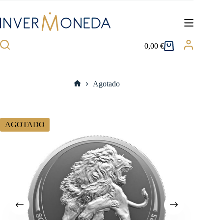
Saltar
al
contenido
0,00
€
Carro
de
compra
Agotado
Inicio
AGOTADO