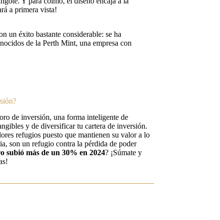
ingote. Y para colmo, el diseño encaja a la
rá a primera vista!
n un éxito bastante considerable: se ha
nocidos de la Perth Mint, una empresa con
sión?
 oro de inversión, una forma inteligente de
ngibles y de diversificar tu cartera de inversión.
ores refugios puesto que mantienen su valor a lo
ia, son un refugio contra la pérdida de poder
ro subió más de un 30%
en 2024
? ¡Súmate y
as!