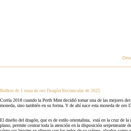
Desc
Bullion de 1 onza de oro Dragón Rectancular de 2025
Corría 2018 cuando la Perth Mint decidió tomar una de las mejores deci
moneda, sino también en su forma. Y de ahí nace esta moneda de oro Dr
El diseño del dragón, que es de estilo orientalista, está en la cruz de l
plano, permite centrar toda la atención en la disposición serpenteante 
cómo sus bigotes se alinean con los pelos de su cráneo, alzados como a