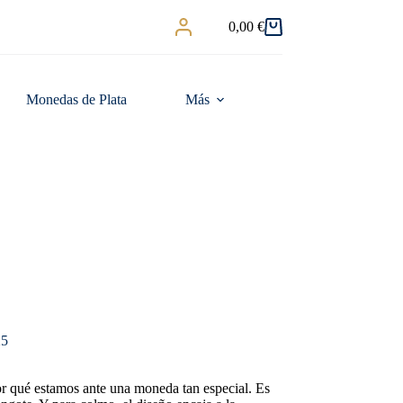
0,00
€
Carro
de
compra
Monedas de Plata
Más
25
or qué estamos ante una moneda tan especial. Es