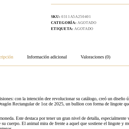
SKU:
0311A5A250401
CATEGORÍA:
AGOTADO
ETIQUETA:
AGOTADO
ripción
Información adicional
Valoraciones (0)
siones: con la intención dee revolucionar su catálogo, creó un diseño ú
agón Rectangular de 1oz de 2025, un bullion con forma de lingote que 
a moneda. Este destaca por tener un gran nivel de detalla, especialmente 
de su cuerpo. El animal mira de frente a aquel que sostiene el lingote y
ntenas.