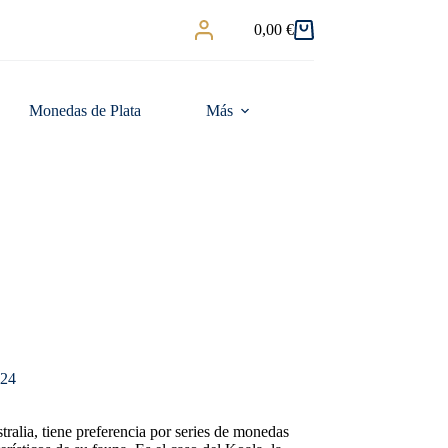
0,00
€
Carro
de
compra
Monedas de Plata
Más
024
ralia, tiene preferencia por series de monedas