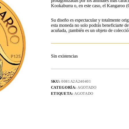
protagonizadas por los animales más caracte
Kookaburra o, en este caso, el Kangaroo (
Su diseño es espectacular y totalmente orig
esta moneda no solo podrás beneficiarte del
acuñada, ¡también es un objeto de colección
Sin existencias
SKU:
0081A2A240401
CATEGORÍA:
AGOTADO
ETIQUETA:
AGOTADO