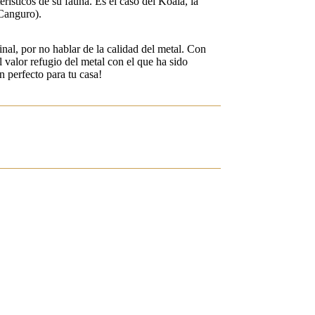
rísticos de su fauna. Es el caso del Koala, la
Canguro).
inal, por no hablar de la calidad del metal. Con
 valor refugio del metal con el que ha sido
 perfecto para tu casa!