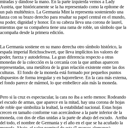
miradas y dándose la mano. En la parte izquierda vemos a Lady
Austria, que históricamente se la ha representado como la epítome de
un país multiétnico. La Germania Mint la representa sosteniendo una
lanza con su brazo derecho para resaltar su papel central en el mundo,
su poder, dignidad y honor. En su cabeza lleva una corona de laurel,
mientras que su compañera tiene una rama de roble, un símbolo que la
acompaña desde la primera edición.
La Germania sostiene en su mano derecha otro símbolo histórico, la
espada imperial Reichsschwert, que lleva implícitos los valores de
poder, fuerza y autodefensa. La gran diferencia respecto a otras
monedas de la colección es la cercanía con la que ambas aparecen
representadas, una metáfora de la gran relación existente entre las dos
culturas. El fondo de la moneda está formado por pequeños puntos
dispuestos de forma irregular y en bajorrelieve. En la cara más externa,
el fondo parece de mármol, lo que embellece aún más la moneda.
Pero si la cruz es espectacular, la cara no iba a serlo menos: Rodeando
el escudo de armas, que aparece en la mitad, hay una corona de hojas
de roble que simboliza la lealtad, la estabilidad nacional. Estas hojas
crecen en tamaño conforme van acercándose a la parte inferior de la
moneda, con dos de ellas unidas a la parte de abajo del escudo. Arriba
del todo, el nombre de Germania y el año en el que se ha acuñado la
moneda. Abajo, el valor nominal de esta (5 marcos alemanes).