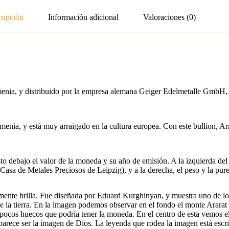
ripción
Información adicional
Valoraciones (0)
rmenia, y distribuido por la empresa alemana Geiger Edelmetalle GmbH,
rmenia, y está muy arraigado en la cultura europea. Con este bullion, 
o debajo el valor de la moneda y su año de emisión. A la izquierda del 
sa de Metales Preciosos de Leipzig), y a la derecha, el peso y la pur
mente brilla. Fue diseñada por Eduard Kurghinyan, y muestra uno de lo
 de la tierra. En la imagen podemos observar en el fondo el monte Arar
os pocos huecos que podría tener la moneda. En el centro de esta vemos 
 parece ser la imagen de Dios. La leyenda que rodea la imagen está esc