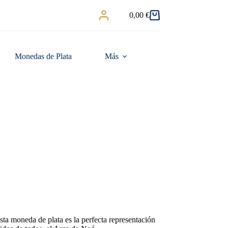
0,00
€
Carro
de
compra
Monedas de Plata
Más
sta moneda de plata es la perfecta representación