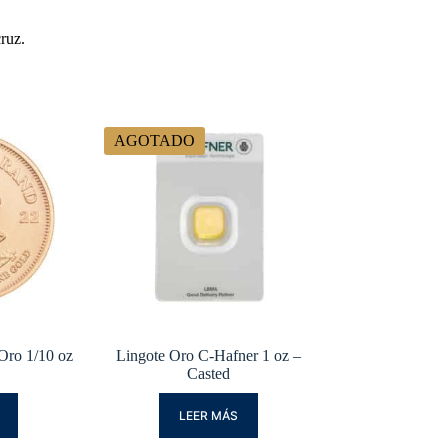
ruz.
AGOTADO
Oro 1/10 oz
Lingote Oro C-Hafner 1 oz –
Casted
LEER MÁS