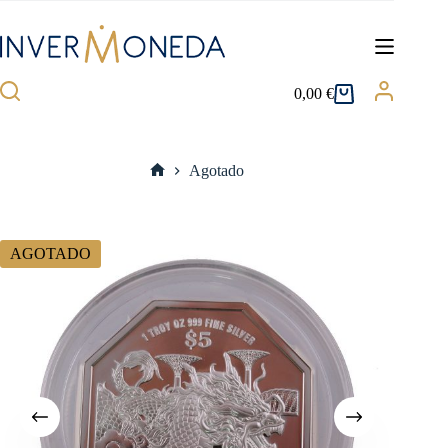
Saltar
al
contenido
0,00
€
Carro
de
compra
Agotado
Inicio
AGOTADO