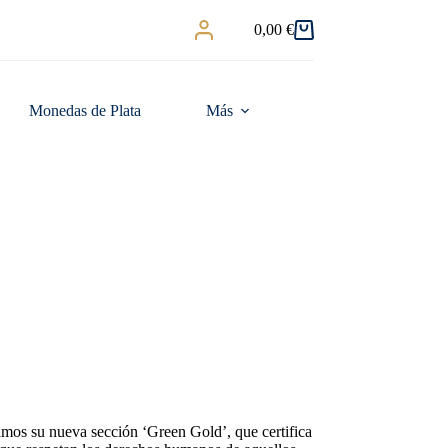
0,00
€
Carro
de
compra
Monedas de Plata
Más
amos su nueva sección ‘Green Gold’, que certifica