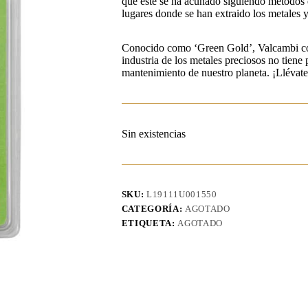
que este se ha acuñado siguiendo métodos 
lugares donde se han extraido los metales 
Conocido como ‘Green Gold’, Valcambi con
industria de los metales preciosos no tiene
mantenimiento de nuestro planeta. ¡Llévate 
Sin existencias
SKU:
L19111U001550
CATEGORÍA:
AGOTADO
ETIQUETA:
AGOTADO