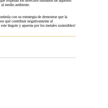
que respetan los derechos humanos de aquellos
y al medio ambiente.
tinúa con su estrategia de demostrar que la
 por qué contribuir negativamente al
este lingote y apuesta por los metales sostenibles!