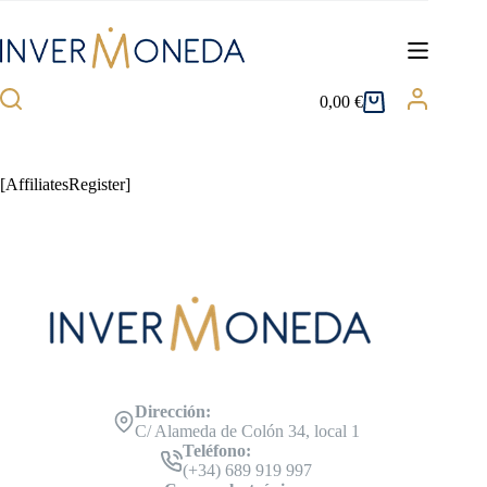
Saltar
al
contenido
0,00
€
Carro
de
compra
[AffiliatesRegister]
Dirección:
C/ Alameda de Colón 34, local 1
Teléfono:
(+34) 689 919 997